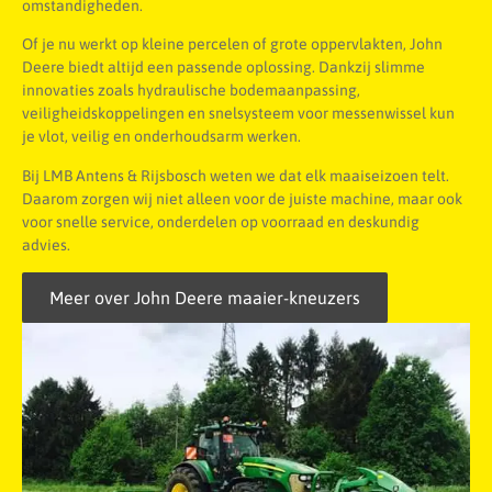
omstandigheden.
Of je nu werkt op kleine percelen of grote oppervlakten, John
Deere biedt altijd een passende oplossing. Dankzij slimme
innovaties zoals hydraulische bodemaanpassing,
veiligheidskoppelingen en snelsysteem voor messenwissel kun
je vlot, veilig en onderhoudsarm werken.
Bij LMB Antens & Rijsbosch weten we dat elk maaiseizoen telt.
Daarom zorgen wij niet alleen voor de juiste machine, maar ook
voor snelle service, onderdelen op voorraad en deskundig
advies.
Meer over John Deere maaier-kneuzers