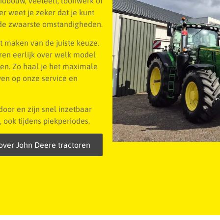
andbouw, veeteelt, loonwerk of
r weet je zeker dat je kunt
 de zwaarste omstandigheden.
et maken van de juiste keuze.
ren eerlijk over welk model
den. Zo haal je het maximale
ouwen op onze service en
or en zijn snel inzetbaar
, ook tijdens piekperiodes.
over John Deere tractoren