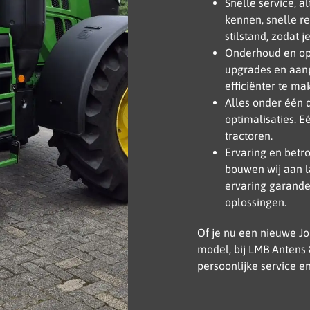
Snelle service, a
kennen, snelle r
stilstand, zodat 
Onderhoud en opt
upgrades en aanp
efficiënter te mak
Alles onder één 
optimalisaties. 
tractoren.
Ervaring en betr
bouwen wij aan l
ervaring garande
oplossingen.
Of je nu een nieuwe J
model, bij LMB Antens 
persoonlijke service e