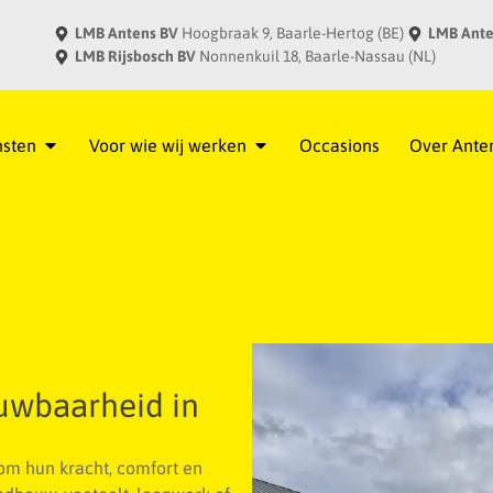
LMB Antens BV
Hoogbraak 9, Baarle-Hertog (BE)
LMB Ante
LMB Rijsbosch BV
Nonnenkuil 18, Baarle-Nassau (NL)
nsten
Voor wie wij werken
Occasions
Over Ante
ouwbaarheid in
om hun kracht, comfort en