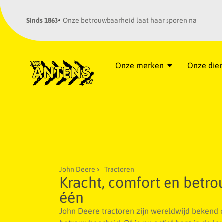
Sinds 1863
Onze betrouwbaarheid laat haar sporen na
Onze merken
Onze die
John Deere
Tractoren
Kracht, comfort en betr
één
John Deere tractoren zijn wereldwijd bekend 