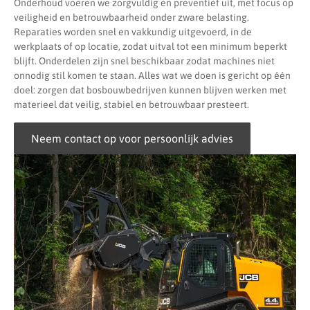
Onderhoud voeren we zorgvuldig en preventief uit, met focus op
veiligheid en betrouwbaarheid onder zware belasting.
Reparaties worden snel en vakkundig uitgevoerd, in de
werkplaats of op locatie, zodat uitval tot een minimum beperkt
blijft. Onderdelen zijn snel beschikbaar zodat machines niet
onnodig stil komen te staan. Alles wat we doen is gericht op één
doel: zorgen dat bosbouwbedrijven kunnen blijven werken met
materieel dat veilig, stabiel en betrouwbaar presteert.
Neem contact op voor persoonlijk advies