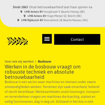
Sinds 1863
Onze betrouwbaarheid laat haar sporen na
LMB Antens BV
Hoogbraak 9, Baarle-Hertog (BE)
LMB Antens BV
Hoge Mereyt 5Z, Brecht (BE)
LMB Rijsbosch BV
Nonnenkuil 18, Baarle-Nassau (NL)
Contact
Voor wie wij werken
Bosbouw
Werken in de bosbouw vraagt om
robuuste techniek en absolute
betrouwbaarheid
Bosbouw is een sector waar machines en mensen onder zware
omstandigheden werken. Terreinen zijn vaak onverhard, hellend
of slecht bereikbaar. Werkzaamheden zoals houtoogst, transport
en terreinbeheer vragen om machines die krachtig, stabiel en
veilig functioneren, dag in dag uit. Stilstand in het bos is niet