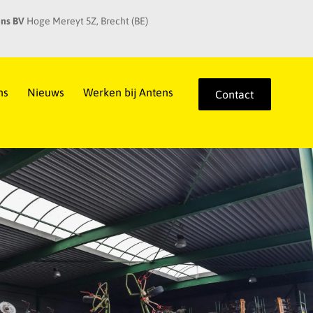
ns BV
Hoge Mereyt 5Z, Brecht (BE)
ns
Nieuws
Werken bij Antens
Contact