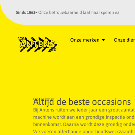
Sinds 1863
Onze betrouwbaarheid laat haar sporen na
Onze merken
Onze die
Altijd de beste occasions
Occasions
Bij Antens ruilen we ieder jaar een groot aanta
machine wordt aan een grondige inspectie ond
binnenkomst. Daarna wordt deze grondig ond
We voeren allerhande onderhoudswerkzaamhed