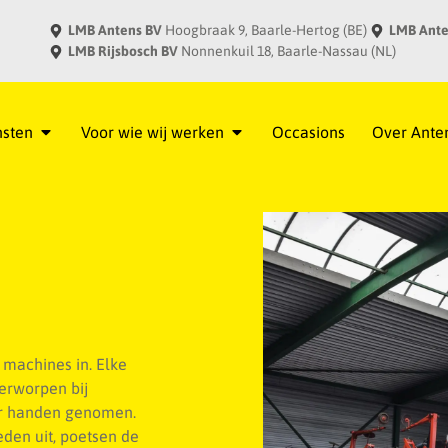
LMB Antens BV
Hoogbraak 9, Baarle-Hertog (BE)
LMB Ante
LMB Rijsbosch BV
Nonnenkuil 18, Baarle-Nassau (NL)
nsten
Voor wie wij werken
Occasions
Over Ante
l machines in. Elke
erworpen bij
er handen genomen.
en uit, poetsen de