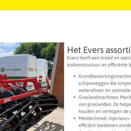
Het Evers assort
Evers heeft een breed en spec
bodemstructuur en efficiënte 
Grondbewerkingsmachines
schijveneggen die zorge
waterafvoer en optimale
Graslandmachines: Machin
van graslanden. Ze helpen
houden en verhogen de o
Mesttechniek: Injecteur
efficiënt toedienen zond