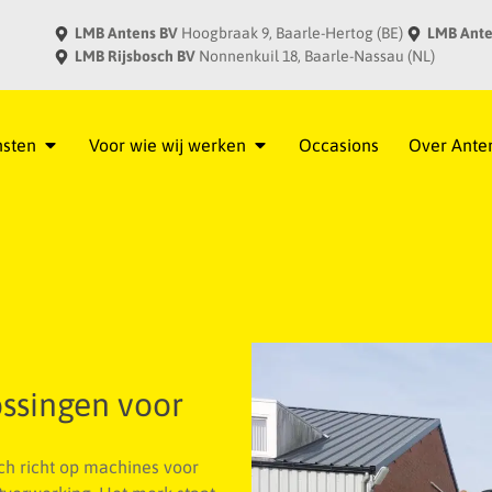
LMB Antens BV
Hoogbraak 9, Baarle-Hertog (BE)
LMB Ante
LMB Rijsbosch BV
Nonnenkuil 18, Baarle-Nassau (NL)
nsten
Voor wie wij werken
Occasions
Over Ante
ssingen voor
ch richt op machines voor