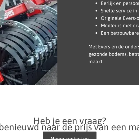
Eerlijk en perso
Snelle service in
Originele Evers-
Monteurs met erv
Een betrouwbare
Met Evers en de onders
gezonde bodems, betro
maakt.
Heb je een vraag?
 benieuwd naar de prijs van een m
Neem contact op