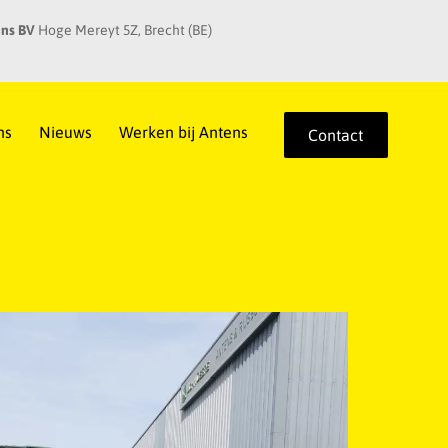
ns BV
Hoge Mereyt 5Z, Brecht (BE)
ns
Nieuws
Werken bij Antens
Contact