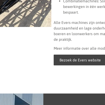
Combinatiemachines: Sl
bewerkingen in één werkg
bespaart.
Alle Evers-machines zijn ont
duurzaamheid en lage onderh
boeren en loonwerkers om mach
de praktijk.
Meer informatie over alle mode
Bezoek de Evers website