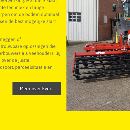
verwerking. Het merk staat
hte techniek en lange
worpen om de bodem optimaal
sen de best mogelijke start
veneggen of
etrouwbare oplossingen die
rbouwers als veehouders. Bij
 over de juiste
soort, perceelsituatie en
Meer over Evers