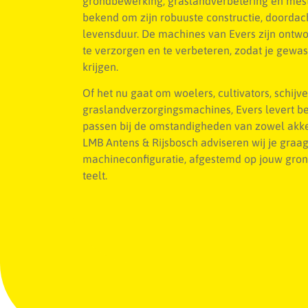
grondbewerking, graslandverbetering en mest
bekend om zijn robuuste constructie, doordac
levensduur. De machines van Evers zijn ont
te verzorgen en te verbeteren, zodat je gewas
krijgen.
Of het nu gaat om woelers, cultivators, schij
graslandverzorgingsmachines, Evers levert b
passen bij de omstandigheden van zowel akke
LMB Antens & Rijsbosch adviseren wij je graag
machineconfiguratie, afgestemd op jouw grond
teelt.