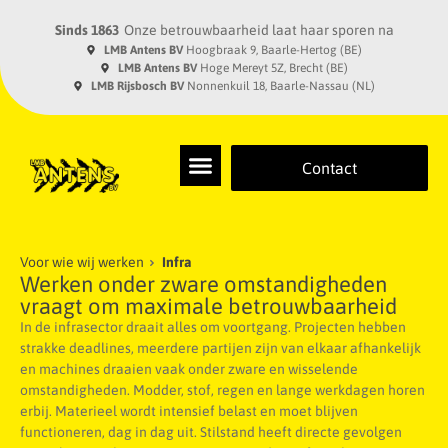
Sinds 1863
Onze betrouwbaarheid laat haar sporen na
LMB Antens BV
Hoogbraak 9, Baarle-Hertog (BE)
LMB Antens BV
Hoge Mereyt 5Z, Brecht (BE)
LMB Rijsbosch BV
Nonnenkuil 18, Baarle-Nassau (NL)
Contact
Voor wie wij werken
Infra
Werken onder zware omstandigheden
vraagt om maximale betrouwbaarheid
In de infrasector draait alles om voortgang. Projecten hebben
strakke deadlines, meerdere partijen zijn van elkaar afhankelijk
en machines draaien vaak onder zware en wisselende
omstandigheden. Modder, stof, regen en lange werkdagen horen
erbij. Materieel wordt intensief belast en moet blijven
functioneren, dag in dag uit. Stilstand heeft directe gevolgen